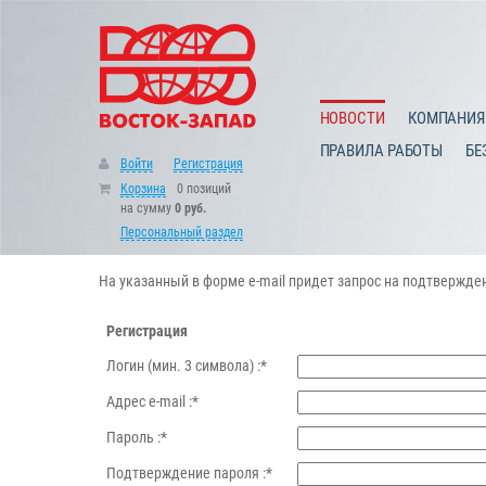
НОВОСТИ
КОМПАНИЯ
ПРАВИЛА РАБОТЫ
БЕ
Войти
Регистрация
Корзина
0 позиций
на сумму
0 руб.
Персональный раздел
На указанный в форме e-mail придет запрос на подтвержде
Регистрация
Логин (мин. 3 символа) :
*
Адрес e-mail :
*
Пароль :
*
Подтверждение пароля :
*