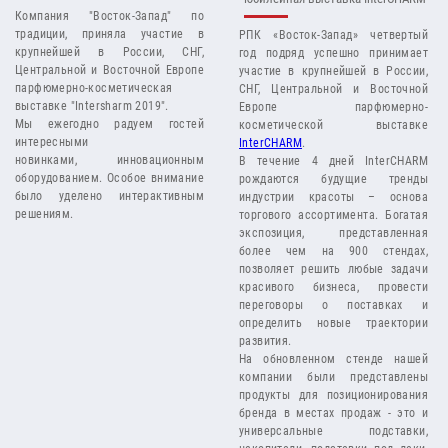
Компания "Восток-Запад" по
традиции, приняла участие в
РПК «Восток-Запад» четвертый
крупнейшей в России, СНГ,
год подряд успешно принимает
Центральной и Восточной Европе
участие в крупнейшей в России,
парфюмерно-косметическая
СНГ, Центральной и Восточной
выставке "Intersharm 2019".
Европе парфюмерно-
Мы ежегодно радуем гостей
косметической выставке
интересными
InterCHARM
.
новинками, инновационным
В течение 4 дней InterCHARM
оборудованием. Особое внимание
рождаются будущие тренды
было уделено интерактивным
индустрии красоты – основа
решениям.
торгового ассортимента. Богатая
экспозиция, представленная
более чем на 900 стендах,
позволяет решить любые задачи
красивого бизнеса, провести
переговоры о поставках и
определить новые траектории
развития.
На обновленном стенде нашей
компании были представлены
продукты для позиционирования
бренда в местах продаж - это и
универсальные подставки,