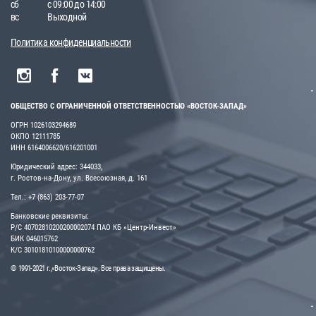
сб
с 09:00 до 14:00
вс
Выходной
Политика конфиденциальности
ОБЩЕСТВО С ОГРАНИЧЕННОЙ ОТВЕТСТВЕННОСТЬЮ «ВОСТОК-ЗАПАД»
ОГРН 1026103294689
ОКПО 12111785
ИНН 6164006620/616201001
Юридический адрес: 344033,
г. Ростов-на-Дону, ул. Всесоюзная, д. 161
Тел.: +7 (863) 203-77-07
Банковские реквизиты:
Р/С 40702810200200002074 ПАО КБ «Центр-Инвест»
БИК 046015762
К/С 30101810100000000762
© 1991-2021 г.,«Восток-Запад». Все права защищены.