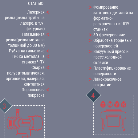
СТАЛЬЮ.
Фомирование
Лазерная
заготовок деталей на
резка(резка трубы на
форматно-
лазере, в т.ч.
раскроечных и ЧПУ
фигурная)
станках
Плазменная
3D фрезерование
резка(резка металла
Обработка торцевых
толщиной до 30 мм)
поверхностей
Рубка на гильотине
Вакуумный пресс и
Гибка металла на
пресс холодной
станках ЧПУ
склейки
Сварка
Пластифицирование
полуавтоматичекая,
поверхности
аргоновая, лазерная,
Лакокрасочное
контактная
покрытие
Порошковая
покраска