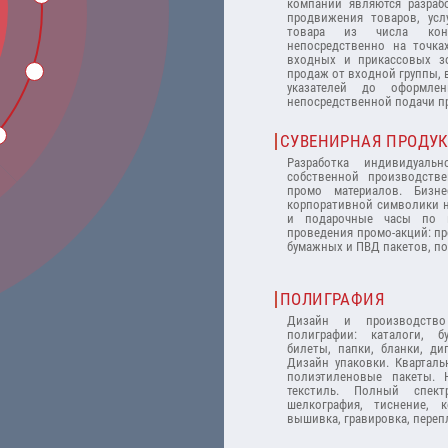
компании являются разраб
продвижения товаров, усл
товара из числа кон
непосредственно на точка
входных и прикассовых з
продаж от входной группы,
указателей до оформле
непосредственной подачи п
СУВЕНИРНАЯ ПРОДУ
Разработка индивидуаль
собственной производств
промо материалов. Бизн
корпоративной символики н
и подарочные часы по и
проведения промо-акций: п
бумажных и ПВД пакетов, по
ПОЛИГРАФИЯ
Дизайн и производство
полиграфии: каталоги, б
билеты, папки, бланки, ди
Дизайн упаковки. Кварталь
полиэтиленовые пакеты. 
текстиль. Полный спект
шелкография, тиснение, к
вышивка, гравировка, переп