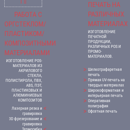
ПЕЧАТЬ НА
РАЗЛИЧНЫХ
РАБОТА С
МАТЕРИАЛАХ
ОРГСТЕКЛОМ/
ИЗГОТОВЛЕНИЕ
ПЛАСТИКОМ/
ПЕЧАТНОЙ
КОМПОЗИТНЫМИ
ПРОДУКЦИИ,
РАЗЛИЧНЫХ POS И
МАТЕРИАЛАМИ
ПРОМО-
МАТЕРИАЛОВ.
ИЗГОТОВЛЕНИЕ POS-
МАТЕРИАЛОВ ИЗ
Шелкотрафаретная
АКРИЛОВОГО
печать
СТЕКЛА,
Прямая UV-печать на
ПОЛИСТИРОЛА, ПВХ,
твердых материалах
ABS, ПЭТ,
ПЛАСТИКОВЫХ И
Широкоформатная и
АЛЮМИНИЕВЫХ
интерьерная печать
КОМПОЗИТОВ
Оперативная
полиграфия
Лазерная резка и
Офсетная печать
гравировка
3D фрезерование и
гравировка
Термогибка