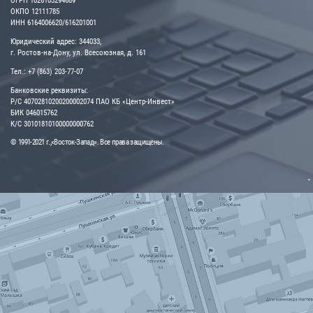
ОГРН 1026103294689
ОКПО 12111785
ИНН 6164006620/616201001
Юридический адрес: 344033,
г. Ростов-на-Дону, ул. Всесоюзная, д. 161
Тел.: +7 (863) 203-77-07
Банковские реквизиты:
Р/С 40702810200200002074 ПАО КБ «Центр-Инвест»
БИК 046015762
К/С 30101810100000000762
© 1991-2021 г.,«Восток-Запад». Все права защищены.